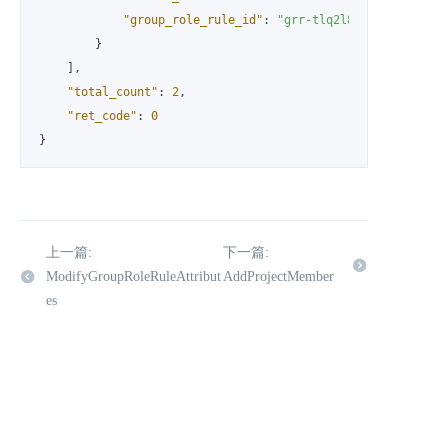
"group_role_rule_id"
:
"grr-tlq2l8tk"
}
]
,
"total_count"
:
2
,
"ret_code"
:
0
}
上一篇:
下一篇:
ModifyGroupRoleRuleAttribut
AddProjectMember
es