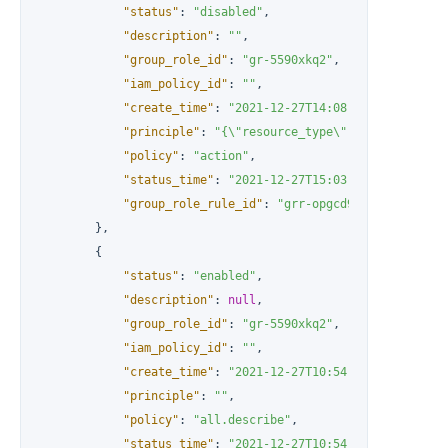
"status"
:
"disabled"
,
"description"
:
""
,
"group_role_id"
:
"gr-5590xkq2"
,
"iam_policy_id"
:
""
,
"create_time"
:
"2021-12-27T14:08:46"
,
"principle"
:
"{\"resource_type\":\"instance\",
"policy"
:
"action"
,
"status_time"
:
"2021-12-27T15:03:40"
,
"group_role_rule_id"
:
"grr-opgcd9te"
}
,
{
"status"
:
"enabled"
,
"description"
:
null
,
"group_role_id"
:
"gr-5590xkq2"
,
"iam_policy_id"
:
""
,
"create_time"
:
"2021-12-27T10:54:35"
,
"principle"
:
""
,
"policy"
:
"all.describe"
,
"status_time"
:
"2021-12-27T10:54:35"
,