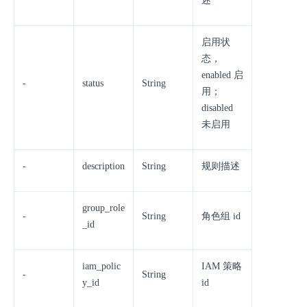
述
启用状
态，
enabled 启
-
status
String
用；
disabled
未启用
-
description
String
规则描述
group_role
-
String
角色组 id
_id
iam_polic
IAM 策略
-
String
y_id
id