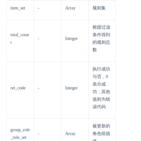
item_set
-
Array
规则集
根据过滤
total_coun
条件得到
-
Integer
t
的规则总
数
执行成功
与否，0
表示成
ret_code
-
Integer
功，其他
值则为错
误代码
被更新的
group_role
-
Array
角色组描
_rule_set