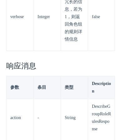
冗长的信
息，若为
verbose
Integer
1，则返
false
回角色组
的规则详
情信息
响应消息
Descriptio
参数
条目
类型
n
DescribeG
roupRoleR
action
-
String
ulesRespo
nse