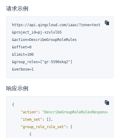
请求示例
https://api.qingcloud.com/iaas/?zone=test

&project_id=pj-xzvlxlb5

&action=DescribeGroupRoleRules

&offset=0

&limit=100

&group_roles=["gr-5590xkq2"]

&verbose=1
响应示例
{
"action"
:
"DescribeGroupRoleRulesResponse"
,
"item_set"
:
[
]
,
"group_role_rule_set"
:
[
{