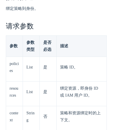
绑定策略到身份。
请求参数
参数
是否
参数
描述
类型
必选
polici
List
是
策略 ID。
es
resou
绑定资源，即身份 ID
List
是
rces
或 IAM 用户 ID。
conte
Strin
策略和资源绑定时的上
否
xt
g
下文。