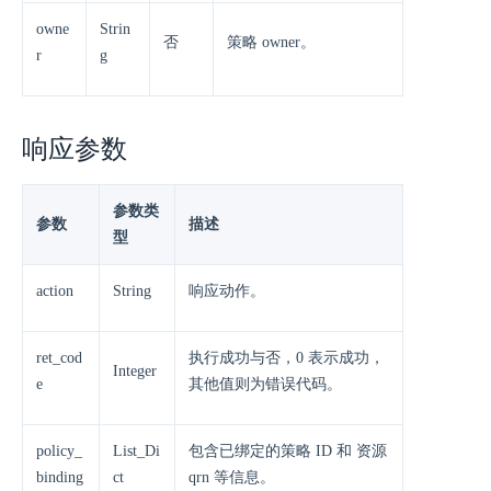
owne
Strin
否
策略 owner。
r
g
响应参数
参数类
参数
描述
型
action
String
响应动作。
ret_cod
执行成功与否，0 表示成功，
Integer
e
其他值则为错误代码。
policy_
List_Di
包含已绑定的策略 ID 和 资源
binding
ct
qrn 等信息。