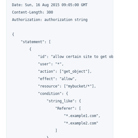
Date: Sun, 16 Aug 2015 09:05:00 GMT

Content-Length: 300

Authorization: authorization string

{

    "statement": [

        {

            "id": "allow certain site to get objects",

            "user": "*",

            "action": ["get_object"],

            "effect": "allow",

            "resource": ["mybucket/*"],

            "condition": {

                "string_like": {

                    "Referer": [

                        "*.example1.com",

                        "*.example2.com"

                    ]
