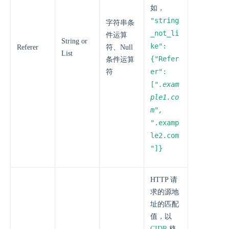
如，
"string
字符串条
_not_li
件运算
String or
ke":
Referer
符、Null
List
{"Refer
条件运算
er":
符
["
.exam
ple1.co
m",
"
.examp
le2.com
"]}
HTTP 请
求的源地
址的匹配
值，以
CIDR
格