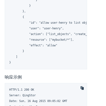
                }

            }

        },

        {

            "id": "allow user-henry to list objects and cre
            "user": "user-henry",

            "action": ["list_objects", "create_object"],

            "resource": ["mybucket/*"],

            "effect": "allow"

        }

    ]

}
响应示例
HTTP/1.1 200 OK

Server: QingStor

Date: Sun, 16 Aug 2015 09:05:02 GMT
