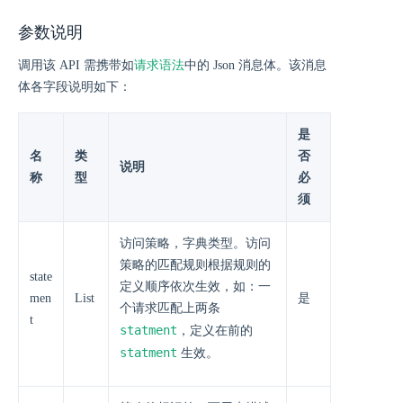
参数说明
调用该 API 需携带如
请求语法
中的 Json 消息体。该消息
体各字段说明如下：
是
名
类
否
说明
称
型
必
须
访问策略，字典类型。访问
策略的匹配规则根据规则的
state
定义顺序依次生效，如：一
men
List
是
个请求匹配上两条
t
statment
，定义在前的
statment
生效。