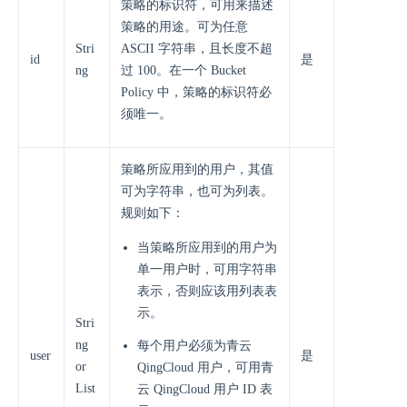
策略的标识符，可用来描述
策略的用途。可为任意
Stri
ASCII 字符串，且长度不超
id
是
ng
过 100。在一个 Bucket
Policy 中，策略的标识符必
须唯一。
策略所应用到的用户，其值
可为字符串，也可为列表。
规则如下：
当策略所应用到的用户为
单一用户时，可用字符串
表示，否则应该用列表表
示。
Stri
ng
每个用户必须为青云
user
是
or
QingCloud 用户，可用青
List
云 QingCloud 用户 ID 表