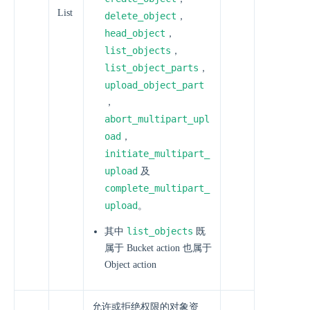
List
delete_object
，
head_object
，
list_objects
，
list_object_parts
，
upload_object_part
，
abort_multipart_upl
oad
，
initiate_multipart_
upload
及
complete_multipart_
upload
。
list_objects
其中
既
属于 Bucket action 也属于
Object action
允许或拒绝权限的对象资