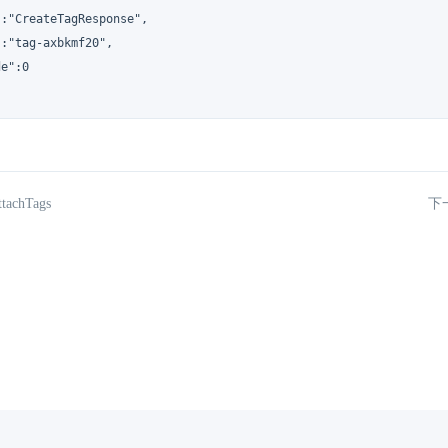
:"CreateTagResponse",

:"tag-axbkmf20",

e":0

achTags
下一