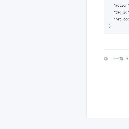
  "action"
  "tag_id"
  "ret_cod
}
上一篇: Att