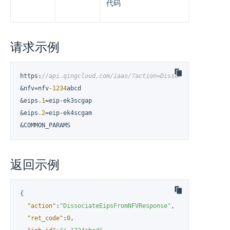
代码
请求示例
https
:
//api.qingcloud.com/iaas/?action=DissociateEipsFromN
&nfv=nfv
-1234
abcd

&eips
.1
=eip-ek3scgap

&eips
.2
=eip-ek4scgam

&COMMON_PARAMS
返回示例
{
"action"
:
"DissociateEipsFromNFVResponse"
,
"ret_code"
:
0
,