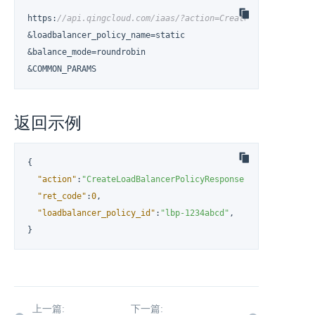
https
:
//api.qingcloud.com/iaas/?action=CreateLoadBalancerP
&loadbalancer_policy_name=static

&balance_mode=roundrobin

&COMMON_PARAMS
返回示例
{
"action"
:
"CreateLoadBalancerPolicyResponse"
,
"ret_code"
:
0
,
"loadbalancer_policy_id"
:
"lbp-1234abcd"
,
}
上一篇:
下一篇: