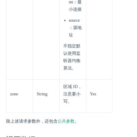
nn：最
小连接
source
：源地
址
不指定默
认使用监
听器均衡
算法。
区域 ID，
zone
String
注意要小
Yes
写。
除上述请求参数外，还包含
公共参数
。