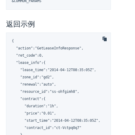
&COMMON_PARAMS
返回示例
{

  "action":"GetLeaseInfoResponse",

  "ret_code":0,

  "lease_info":{

    "lease_time":"2014-04-12T08:35:05Z",

    "zone_id":"gd2",

    "renewal":"auto",

    "resource_id":"ss-ohfgimh8",

    "contract":{

      "duration":"1h",

      "price":"0.01",

      "start_time":"2014-04-12T08:35:05Z",

      "contract_id":"ct-Vctpq0q7"

    },
