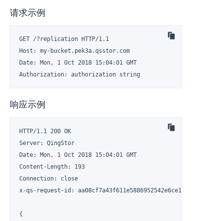
请求示例
GET /?replication HTTP/1.1

Host: my-bucket.pek3a.qsstor.com

Date: Mon, 1 Oct 2018 15:04:01 GMT

Authorization: authorization string
响应示例
HTTP/1.1 200 OK

Server: QingStor

Date: Mon, 1 Oct 2018 15:04:01 GMT

Content-Length: 193

Connection: close

x-qs-request-id: aa08cf7a43f611e5886952542e6ce14b

{
