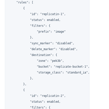
    "rules": [

        {

            "id": "replicatin-1",

            "status": enabled,

            "filters": {

                "prefix": "image"

            },

            "sync_marker": "disabled",

            "delete_marker": "disabled",

            "destination": {

                "zone": "pek3b",

                "bucket": "replicate-bucket-1",

                "storage_class": "standard_ia",

            },

        },

        {

            "id": "replicatin-2",

            "status": enabled,

            "filters": {
