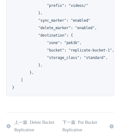
                "prefix": "videos/"

            },

            "sync_marker": "enabled"

            "delete_marker": "enabled",

            "destination": {

                "zone": "pek3b",

                "bucket": "replicate-bucket-1",

                "storage_class": "standard",

            },

        },

    ]

}
上一篇: Delete Bucket
下一篇: Put Bucket
Replication
Replication