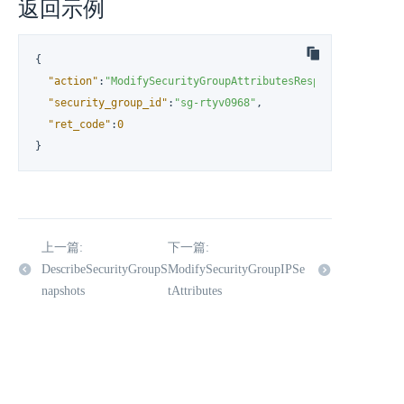
返回示例
{
"action"
:
"ModifySecurityGroupAttributesResponse"
,
"security_group_id"
:
"sg-rtyv0968"
,
"ret_code"
:
0
}
上一篇:
下一篇:
DescribeSecurityGroupS
ModifySecurityGroupIPSe
napshots
tAttributes