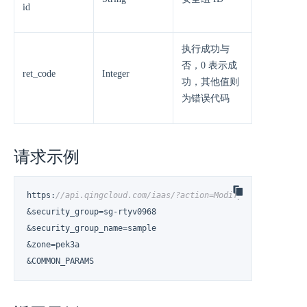
id
执行成功与
否，0 表示成
ret_code
Integer
功，其他值则
为错误代码
请求示例
https
:
//api.qingcloud.com/iaas/?action=ModifySecurityGroup
&security_group=sg-rtyv0968

&security_group_name=sample

&zone=pek3a

&COMMON_PARAMS