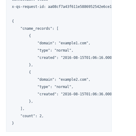
x-qs-request-id: aa08cf7a43f611e5886952542e6ce14b

{

    "cname_records": [

        {

            "domain": "example1.com",

            "type": "normal",

            "created": "2016-08-15T01:06:16.000Z",

        },

        {

            "domain": "example2.com",

            "type": "normal",

            "created": "2016-08-15T01:06:36.000Z",

        },

    ],

    "count": 2,

}