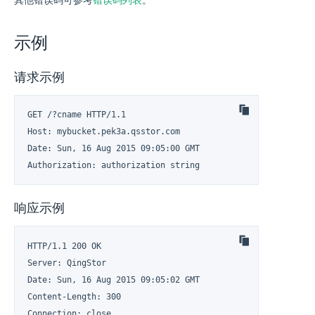
其他错误码可参考
错误码列表
。
示例
请求示例
GET /?cname HTTP/1.1

Host: mybucket.pek3a.qsstor.com

Date: Sun, 16 Aug 2015 09:05:00 GMT

Authorization: authorization string
响应示例
HTTP/1.1 200 OK

Server: QingStor

Date: Sun, 16 Aug 2015 09:05:02 GMT

Content-Length: 300

Connection: close
