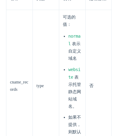
可选的
值：
norma
l
表示
自定义
域名
websi
te
表
cname_rec
示托管
type
否
ords
静态网
站域
名。
如果不
提供，
则默认