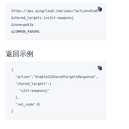
https://api.qingcloud.com/iaas/?action=EnableS2SharedTarget
&shared_targets.1=s2st-eawpunuj

&zone=pek3a

&COMMON_PARAMS
返回示例
{

  "action":"EnableS2SharedTargetsResponse",

  "shared_targets":[

    "s2st-eawpunuj"

  ],

  "ret_code":0

}