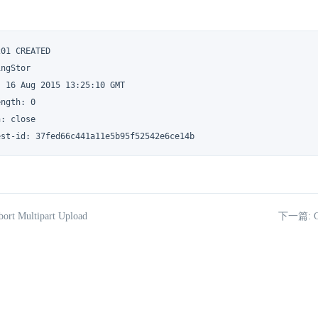
01 CREATED

ngStor

 16 Aug 2015 13:25:10 GMT

ngth: 0

: close

est-id: 37fed66c441a11e5b95f52542e6ce14b
t Multipart Upload
下一篇: Co