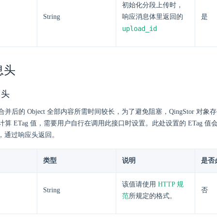
初始化分段上传时，
String
响应消息体里返回的
是
upload_id
息头
 头
并后的 Object 全部内容所需时间较长，为了避免阻塞，QingStor 对
算 ETag 值，需要用户自行在调用此接口时设置。此处设置的 ETag 值会
口时，通过响应头返回。
类型
说明
是否
该值请使用
HTTP 规
String
否
范
所规定的格式。