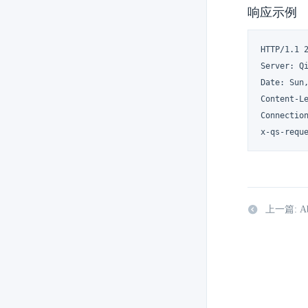
响应示例
HTTP/1.1 2
Server: Qi
Date: Sun,
Content-Le
Connection
x-qs-requ
上一篇: Abor