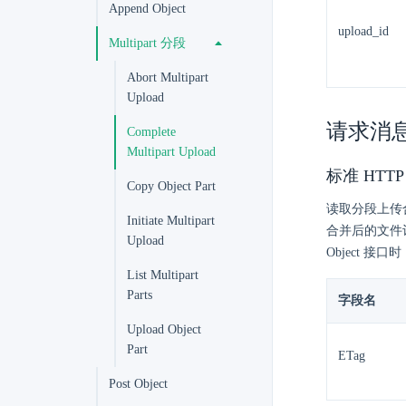
Append Object
upload_id
Multipart 分段
Abort Multipart
Upload
请求消
Complete
Multipart Upload
标准 HTTP
Copy Object Part
读取分段上传合
Initiate Multipart
合并后的文件计
Upload
Object 接
List Multipart
Parts
字段名
Upload Object
Part
ETag
Post Object