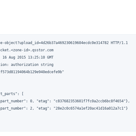
ge-object?upload_id=4d26b37a469230619604ecdc0e314782 HTTP/1.1

cket.<zone-id>.qsstor.com

 16 Aug 2015 13:25:10 GMT

ion: authorization string

f573d81194064b129e940edcefe9b"

t_parts": [

"part_number": 0, "etag": "c837682353601f7fc0a2ccb6bc8f4654"},

"part_number": 2, "etag": "28e2c0c6574a1ef20ac41d16a012a7c1"}
