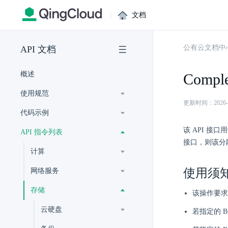
|
文档
公有云文档中
API 文档
概述
Comple
使用规范
更新时间：2026-07-
代码示例
该 API 接
API 指令列表
接口，则该分段
计算
使用须
网络服务
存储
该操作要求请
云硬盘
若指定的 