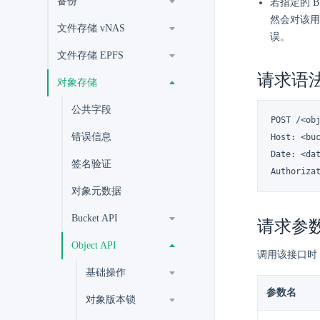
备份
若指定的 B
然会对该用户
文件存储 vNAS
误。
文件存储 EPFS
请求语
对象存储
公共字段
POST /<ob
错误信息
Host: <buc
Date: <dat
签名验证
Authoriza
对象元数据
Bucket API
请求参
Object API
调用该接口时
基础操作
参数名
对象版本锁