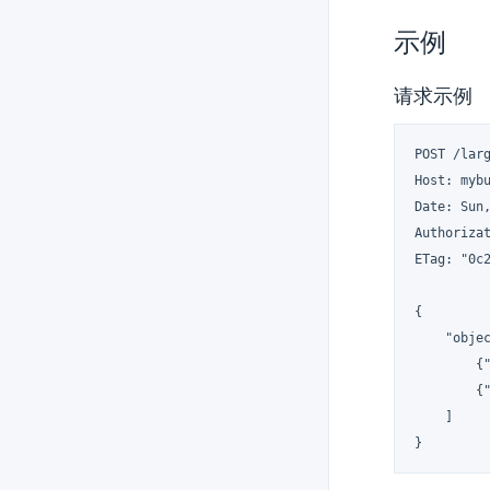
示例
请求示例
POST /lar
Host: mybu
Date: Sun,
Authorizat
ETag: "0c2
{

    "objec
        {
        {
    ]

}