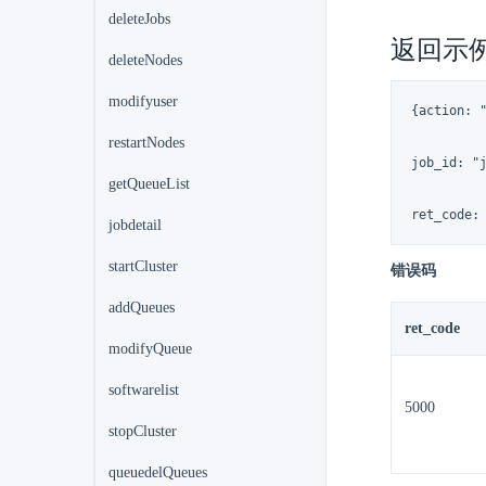
deleteJobs
返回示
deleteNodes
modifyuser
{action: "
restartNodes
job_id: "j
getQueueList
ret_code:
jobdetail
startCluster
错误码
addQueues
ret_code
modifyQueue
softwarelist
5000
stopCluster
queuedelQueues