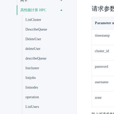
网卡
请求参
高性能计算 HPC
ListCluster
Parameter 
DescribeQueue
timestamp
DeleteUser
deleteUser
cluster_id
describeQueue
password
listcluster
listjobs
username
listnodes
operation
zone
ListUsers