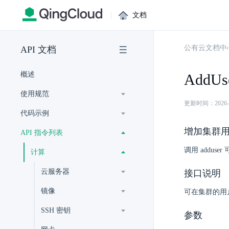
|
文档
公有云文档中
API 文档
概述
AddUs
使用规范
更新时间：2026-07-
代码示例
增加集群
API 指令列表
调用 addu
计算
云服务器
接口说明
镜像
可在集群的用
SSH 密钥
参数