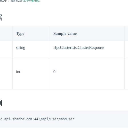
数外，还包含
公共参数
。
据
Type
Sample value
string
HpcClusterListClusterResponse
int
0
例
pc.api.shanhe.com:443/api/user/addUser