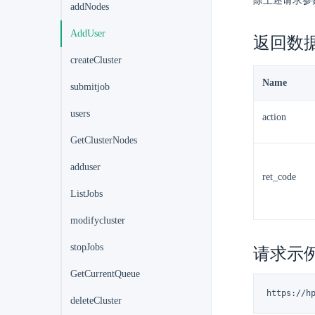
除上述请求参
addNodes
AddUser
返回数
createCluster
Name
submitjob
users
action
GetClusterNodes
adduser
ret_code
ListJobs
modifycluster
stopJobs
请求示
GetCurrentQueue
https://h
deleteCluster