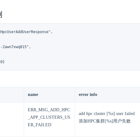
例
HpcUserAddUserResponse",

-2awn7xwq815",

 0}
name
error info
ERR_MSG_ADD_HPC
add hpc cluster [%s] user failed
_APP_CLUSTERS_US
添加HPC集群[%s]用户失败
ER_FAILED