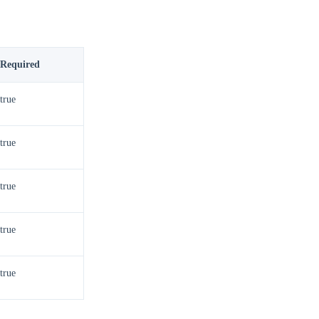
Required
true
true
true
true
true