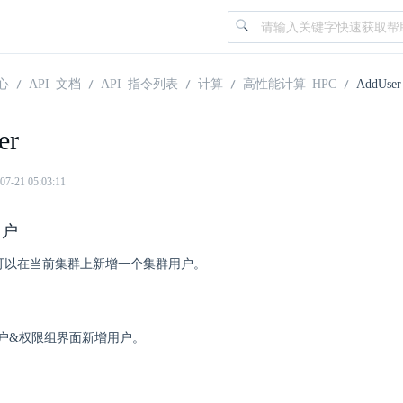
心
API 文档
API 指令列表
计算
高性能计算 HPC
AddUser
er
21 05:03:11
用户
ser 可以在当前集群上新增一个集群用户。
户&权限组界面新增用户。