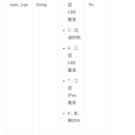
static_type
String
No
层
GRE
隧道
5：过
滤控制
6：三
层
GRE
隧道
7：三
层
IPsec
隧道
8：私
网DNS