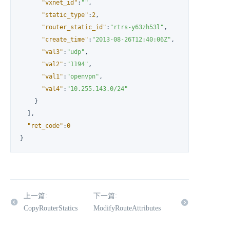
"vxnet_id"
:
""
,
"static_type"
:
2
,
"router_static_id"
:
"rtrs-y63zh53l"
,
"create_time"
:
"2013-08-26T12:40:06Z"
,
"val3"
:
"udp"
,
"val2"
:
"1194"
,
"val1"
:
"openvpn"
,
"val4"
:
"10.255.143.0/24"
}
]
,
"ret_code"
:
0
}
上一篇:
下一篇:
CopyRouterStatics
ModifyRouteAttributes