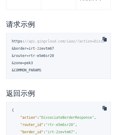
请求示例
https
:
//api.qingcloud.com/iaas/?action=DissociateBorder
&border=irt
-2
zevtm67

&router=rtr-e5m6sr20

&zone=pek3

&COMMON_PARAMS
返回示例
{
"action"
:
"DissociateBorderResponse"
,
"router_id"
:
"rtr-e5m6sr20"
,
"border_id"
:
"irt-2zevtm67"
,