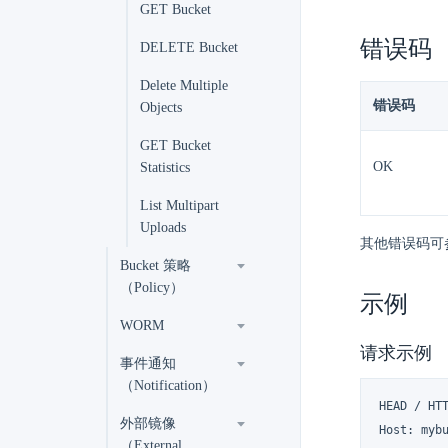
GET Bucket
错误码
DELETE Bucket
Delete Multiple
错误码
Objects
GET Bucket
OK
Statistics
List Multipart
Uploads
其他错误码可
Bucket 策略
（Policy）
示例
WORM
请求示例
事件通知
（Notification）
HEAD / HTT
外部镜像
Host: mybu
（External