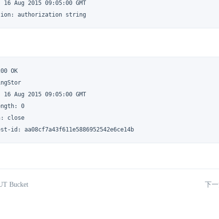
 16 Aug 2015 09:05:00 GMT

tion: authorization string
00 OK

ngStor

 16 Aug 2015 09:05:00 GMT

ngth: 0

: close

est-id: aa08cf7a43f611e5886952542e6ce14b
T Bucket
下一篇