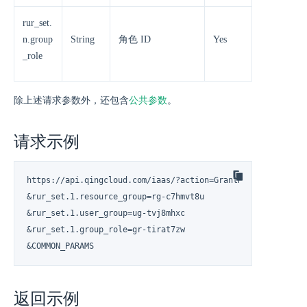
rur_set.
n.group
String
角色 ID
Yes
_role
除上述请求参数外，还包含
公共参数
。
请求示例
https://api.qingcloud.com/iaas/?action=GrantResourceGroupsT
&rur_set.1.resource_group=rg-c7hmvt8u

&rur_set.1.user_group=ug-tvj8mhxc

&rur_set.1.group_role=gr-tirat7zw

&COMMON_PARAMS
返回示例