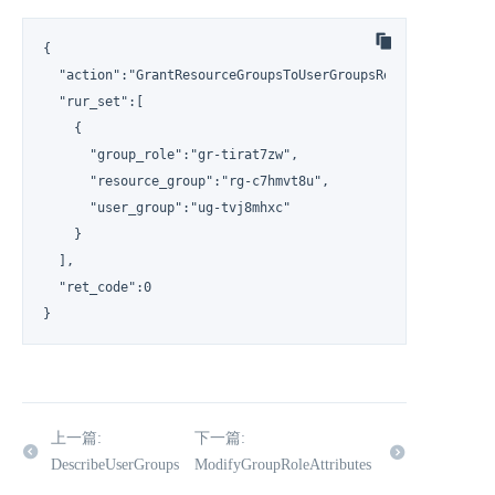
{

  "action":"GrantResourceGroupsToUserGroupsResponse",

  "rur_set":[

    {

      "group_role":"gr-tirat7zw",

      "resource_group":"rg-c7hmvt8u",

      "user_group":"ug-tvj8mhxc"

    }

  ],

  "ret_code":0

}
上一篇:
下一篇:
DescribeUserGroups
ModifyGroupRoleAttributes