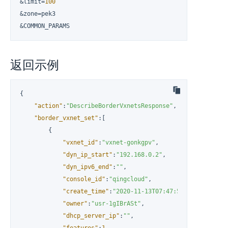
&limit=
100
&zone=pek3

&COMMON_PARAMS
返回示例
{
"action"
:
"DescribeBorderVxnetsResponse"
,
"border_vxnet_set"
:
[
{
"vxnet_id"
:
"vxnet-gonkgpv"
,
"dyn_ip_start"
:
"192.168.0.2"
,
"dyn_ipv6_end"
:
""
,
"console_id"
:
"qingcloud"
,
"create_time"
:
"2020-11-13T07:47:50Z"
,
"owner"
:
"usr-1gIBrASt"
,
"dhcp_server_ip"
:
""
,
"features"
:
1
,