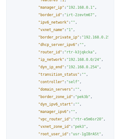
"manager_ip"
:
"192.168.0.1"
,
"border_id"
:
"irt-2zevtm67"
,
"ipv6_network"
:
""
,
"vxnet_name"
:
"1"
,
"border_private_ip"
:
"192.168.0.254"
,
"dhcp_server_ipv6"
:
""
,
"router_id"
:
"rtr-k3jqkcka"
,
"ip_network"
:
"192.168.0.0/24"
,
"dyn_ip_end"
:
"192.168.0.254"
,
"transition_status"
:
""
,
"controller"
:
"self"
,
"domain_servers"
:
""
,
"border_zone_id"
:
"pek3b"
,
"dyn_ipv6_start"
:
""
,
"manager_ipv6"
:
""
,
"vpc_router_id"
:
"rtr-e5m6sr20"
,
"vxnet_zone_id"
:
"pek3"
,
"root_user_id"
:
"usr-1gIBrASt"
,