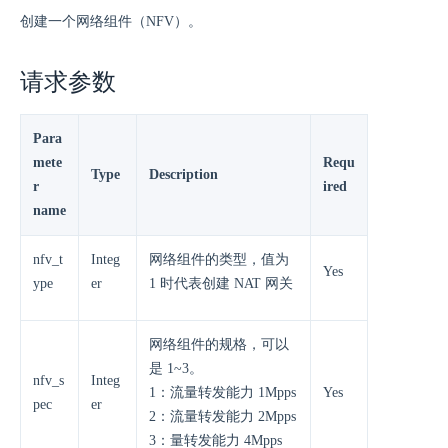
创建一个网络组件（NFV）。
请求参数
Para
mete
Requ
Type
Description
r
ired
name
nfv_t
Integ
网络组件的类型，值为
Yes
ype
er
1 时代表创建 NAT 网关
网络组件的规格，可以
是 1~3。
nfv_s
Integ
1：流量转发能力 1Mpps
Yes
pec
er
2：流量转发能力 2Mpps
3：量转发能力 4Mpps