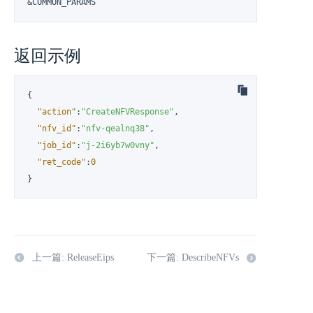
&COMMON_PARAMS
返回示例
{
"action"
:
"CreateNFVResponse"
,
"nfv_id"
:
"nfv-qealnq38"
,
"job_id"
:
"j-2i6yb7w0vny"
,
"ret_code"
:
0
}
上一篇: ReleaseEips
下一篇: DescribeNFVs