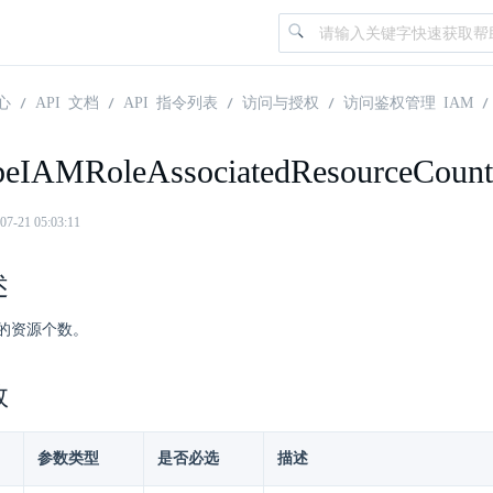
心
API 文档
API 指令列表
访问与授权
访问鉴权管理 IAM
beIAMRoleAssociatedResourceCount
21 05:03:11
述
的资源个数。
数
参数类型
是否必选
描述