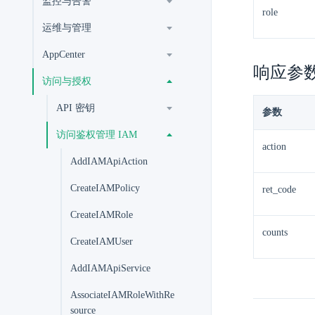
监控与告警
role
运维与管理
AppCenter
响应参
访问与授权
API 密钥
参数
访问鉴权管理 IAM
action
AddIAMApiAction
CreateIAMPolicy
ret_code
CreateIAMRole
counts
CreateIAMUser
AddIAMApiService
AssociateIAMRoleWithRe
source