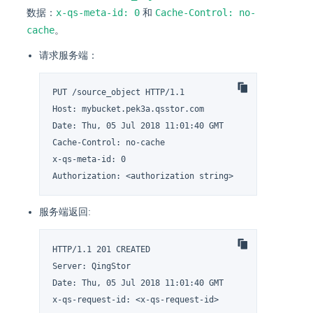
x-qs-meta-id: 0
Cache-Control: no-
数据：
和
cache
。
请求服务端：
PUT /source_object HTTP/1.1

Host: mybucket.pek3a.qsstor.com

Date: Thu, 05 Jul 2018 11:01:40 GMT

Cache-Control: no-cache

x-qs-meta-id: 0

Authorization: <authorization string>
服务端返回:
HTTP/1.1 201 CREATED

Server: QingStor

Date: Thu, 05 Jul 2018 11:01:40 GMT

x-qs-request-id: <x-qs-request-id>