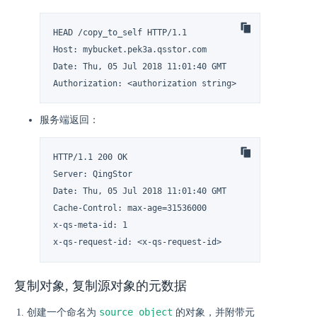
HEAD /copy_to_self HTTP/1.1

Host: mybucket.pek3a.qsstor.com

Date: Thu, 05 Jul 2018 11:01:40 GMT

Authorization: <authorization string>
服务端返回：
HTTP/1.1 200 OK

Server: QingStor

Date: Thu, 05 Jul 2018 11:01:40 GMT

Cache-Control: max-age=31536000

x-qs-meta-id: 1

x-qs-request-id: <x-qs-request-id>
复制对象, 复制源对象的元数据
source_object
创建一个命名为
的对象，并附带元