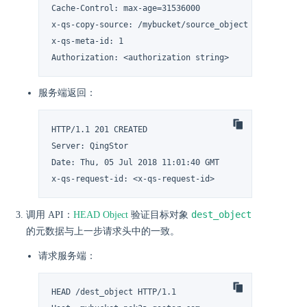
Cache-Control: max-age=31536000

x-qs-copy-source: /mybucket/source_object

x-qs-meta-id: 1

Authorization: <authorization string>
服务端返回：
HTTP/1.1 201 CREATED

Server: QingStor

Date: Thu, 05 Jul 2018 11:01:40 GMT

x-qs-request-id: <x-qs-request-id>
dest_object
调用 API：
HEAD Object
验证目标对象
的元数据与上一步请求头中的一致。
请求服务端：
HEAD /dest_object HTTP/1.1
