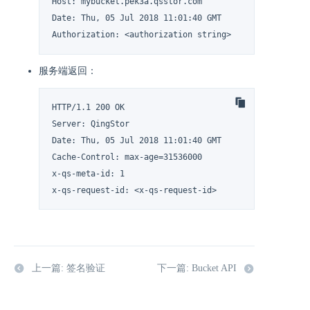
Host: mybucket.pek3a.qsstor.com

Date: Thu, 05 Jul 2018 11:01:40 GMT

Authorization: <authorization string>
服务端返回：
HTTP/1.1 200 OK

Server: QingStor

Date: Thu, 05 Jul 2018 11:01:40 GMT

Cache-Control: max-age=31536000

x-qs-meta-id: 1

x-qs-request-id: <x-qs-request-id>
上一篇: 签名验证
下一篇: Bucket API