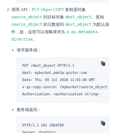
调用 API：
PUT Object COPY
复制源对象
source_object
dest_object
到目标对象
。复制
source_object
dest_object
的元数据到
为默认操
x-qs-metadata-
作，故，这里可以省略请求头
directive
。
请求服务端：
PUT /dest_object HTTP/1.1

Host: mybucket.pek3a.qsstor.com

Date: Thu, 05 Jul 2018 11:01:40 GMT

x-qs-copy-source: /mybucket/source_object

Authorization: <authorization string>
服务端返回：
HTTP/1.1 201 CREATED

Server: QingStor
