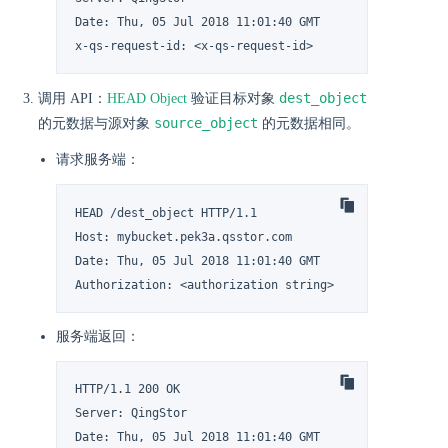
Date: Thu, 05 Jul 2018 11:01:40 GMT

x-qs-request-id: <x-qs-request-id>
dest_object
调用 API：
HEAD Object
验证目标对象
source_object
的元数据与源对象
的元数据相同。
请求服务端：
HEAD /dest_object HTTP/1.1

Host: mybucket.pek3a.qsstor.com

Date: Thu, 05 Jul 2018 11:01:40 GMT

Authorization: <authorization string>
服务端返回：
HTTP/1.1 200 OK

Server: QingStor

Date: Thu, 05 Jul 2018 11:01:40 GMT
