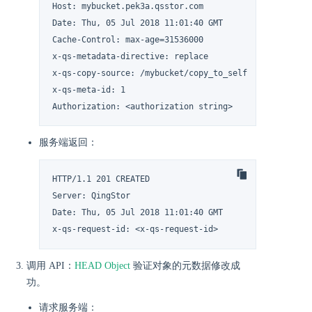
Host: mybucket.pek3a.qsstor.com

Date: Thu, 05 Jul 2018 11:01:40 GMT

Cache-Control: max-age=31536000

x-qs-metadata-directive: replace

x-qs-copy-source: /mybucket/copy_to_self

x-qs-meta-id: 1

Authorization: <authorization string>
服务端返回：
HTTP/1.1 201 CREATED

Server: QingStor

Date: Thu, 05 Jul 2018 11:01:40 GMT

x-qs-request-id: <x-qs-request-id>
调用 API：
HEAD Object
验证对象的元数据修改成
功。
请求服务端：