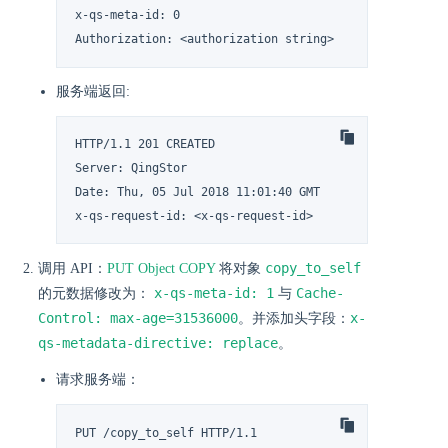
x-qs-meta-id: 0

Authorization: <authorization string>
服务端返回:
HTTP/1.1 201 CREATED

Server: QingStor

Date: Thu, 05 Jul 2018 11:01:40 GMT

x-qs-request-id: <x-qs-request-id>
copy_to_self
调用 API：
PUT Object COPY
将对象
x-qs-meta-id: 1
Cache-
的元数据修改为：
与
Control: max-age=31536000
x-
。并添加头字段：
qs-metadata-directive: replace
。
请求服务端：
PUT /copy_to_self HTTP/1.1
