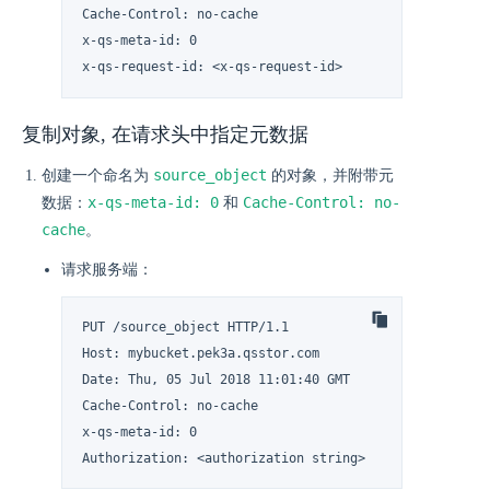
Cache-Control: no-cache

x-qs-meta-id: 0

x-qs-request-id: <x-qs-request-id>
复制对象, 在请求头中指定元数据
source_object
创建一个命名为
的对象，并附带元
x-qs-meta-id: 0
Cache-Control: no-
数据：
和
cache
。
请求服务端：
PUT /source_object HTTP/1.1

Host: mybucket.pek3a.qsstor.com

Date: Thu, 05 Jul 2018 11:01:40 GMT

Cache-Control: no-cache

x-qs-meta-id: 0

Authorization: <authorization string>