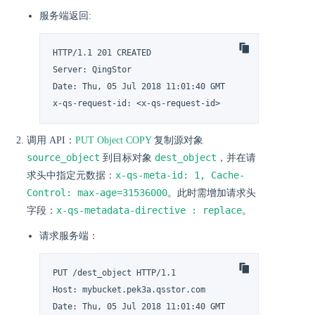
服务端返回:
HTTP/1.1 201 CREATED

Server: QingStor

Date: Thu, 05 Jul 2018 11:01:40 GMT

x-qs-request-id: <x-qs-request-id>
调用 API：
PUT Object COPY
复制源对象
source_object
dest_object
到目标对象
，并在请
x-qs-meta-id: 1, Cache-
求头中指定元数据：
Control: max-age=31536000
。此时需增加请求头
x-qs-metadata-directive : replace
字段：
。
请求服务端：
PUT /dest_object HTTP/1.1

Host: mybucket.pek3a.qsstor.com

Date: Thu, 05 Jul 2018 11:01:40 GMT
