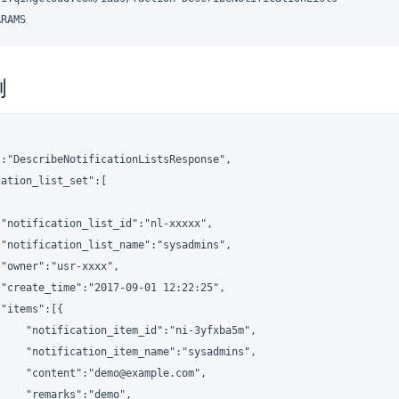
ARAMS
例
:"DescribeNotificationListsResponse",

ation_list_set":[

"notification_list_id":"nl-xxxxx",

"notification_list_name":"sysadmins",

"owner":"usr-xxxx",

"create_time":"2017-09-01 12:22:25",

"items":[{

     "notification_item_id":"ni-3yfxba5m",

     "notification_item_name":"sysadmins",

    "content":"demo@example.com",

    "remarks":"demo",
