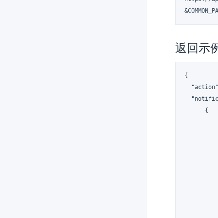
&COMMON_P
返回示
{

  "action"
  "notific
      {

          
          
          
          
          
         
         
          
          