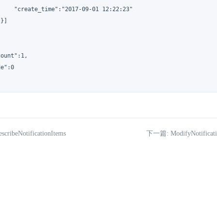
    "create_time":"2017-09-01 12:22:23"

}]

ount":1,

e":0

ribeNotificationItems
下一篇: ModifyNotificatio