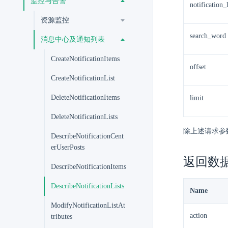
监控与告警
notification_l
资源监控
search_word
消息中心及通知列表
CreateNotificationItems
offset
CreateNotificationList
DeleteNotificationItems
limit
DeleteNotificationLists
除上述请求参
DescribeNotificationCent
erUserPosts
返回数
DescribeNotificationItems
DescribeNotificationLists
Name
ModifyNotificationListAt
action
tributes