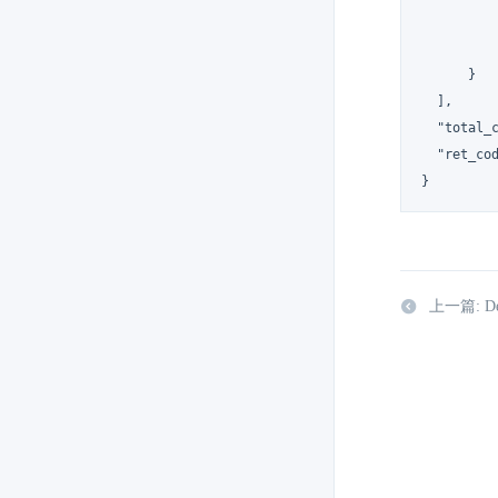
          
          
      }

  ],

  "total_c
  "ret_cod
}
上一篇: Desc