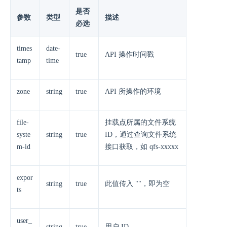
是否
参数
类型
描述
必选
times
date-
true
API 操作时间戳
tamp
time
zone
string
true
API 所操作的环境
file-
挂载点所属的文件系统
syste
string
true
ID，通过查询文件系统
m-id
接口获取，如 qfs-xxxxx
expor
string
true
此值传入 ""，即为空
ts
user_
string
true
用户 ID