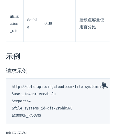
utiliz
doubl
挂载点容量使
ation
0.39
e
用百分比
_rate
示例
请求示例
http://epfs-api.qingcloud.com/file-systems/qfs-2r6hk5w8

&user_id=usr-vceaHsJu

&exports=

&file_systems_id=qfs-2r6hk5w8

&COMMON_PARAMS
响应示例