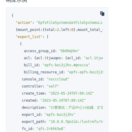
{
"action"
:
"EpfsFileSystemsGetFileSystemsListResponse"
,
{
mount_point
:
{
total
:
2
,
left
:
0
}
,
mount_total_size
:
{
total
:
10
"export_list"
:
[
{
      access_group_id
:
"6b09qhbn"
      acl
:
{
acl
-1
tjwuqes
:
{
acl_id
:
"acl-1tjwuqes"
,
 access_
      bill_id
:
"epfs-boi3j2hv.#@nscca"
      billing_resource_id
:
"epfs-epfs-boi3j2hv.#@nscca"
     console_id
:
"nscccloud"
     controller
:
"self"
     create_time
:
"2023-05-24T07:09:14Z"
     created
:
"2023-05-24T07:09:14Z"
     description
:
"计费测试：产品中心\n创建、扩容成功，计费已保存epfs
     export_id
:
"epfs-boi3j2hv"
     export_path
:
"10.0.0.7@o2ib:/lustrefs/testepfs/test_o
     fs_id
:
"qfs-2r6hk5w8"