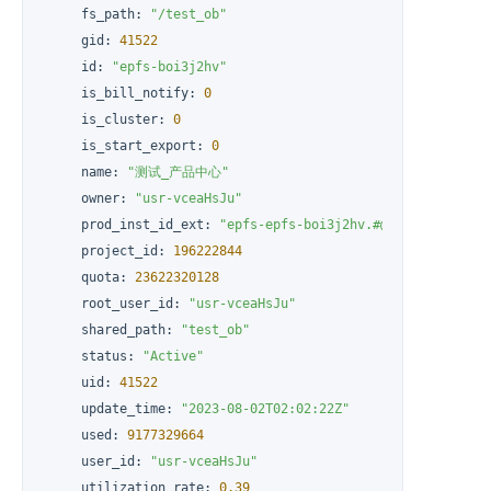
     fs_path
:
"/test_ob"
     gid
:
41522
     id
:
"epfs-boi3j2hv"
     is_bill_notify
:
0
     is_cluster
:
0
     is_start_export
:
0
     name
:
"测试_产品中心"
     owner
:
"usr-vceaHsJu"
     prod_inst_id_ext
:
"epfs-epfs-boi3j2hv.#@nscca"
     project_id
:
196222844
     quota
:
23622320128
     root_user_id
:
"usr-vceaHsJu"
     shared_path
:
"test_ob"
     status
:
"Active"
     uid
:
41522
     update_time
:
"2023-08-02T02:02:22Z"
     used
:
9177329664
     user_id
:
"usr-vceaHsJu"
     utilization_rate
:
0.39