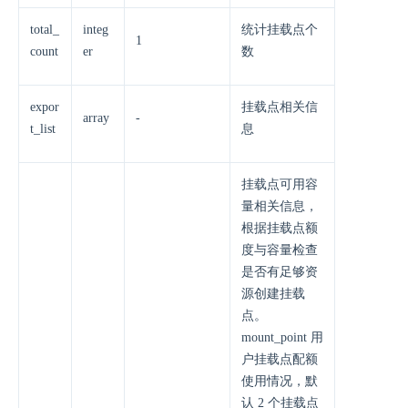
total_
integ
统计挂载点个
1
count
er
数
expor
挂载点相关信
array
-
t_list
息
挂载点可用容
量相关信息，
根据挂载点额
度与容量检查
是否有足够资
源创建挂载
点。
mount_point 用
户挂载点配额
使用情况，默
认 2 个挂载点