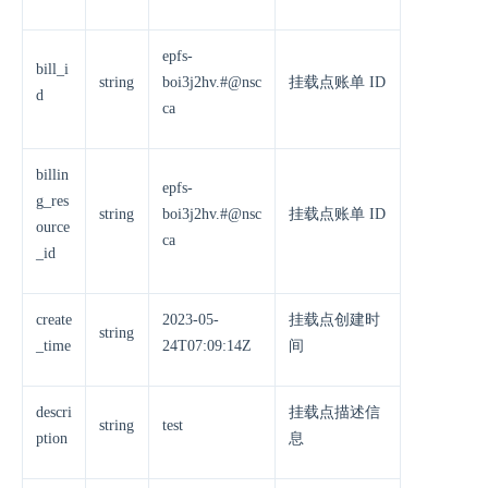
epfs-
bill_i
string
boi3j2hv.#@nsc
挂载点账单 ID
d
ca
billin
epfs-
g_res
string
boi3j2hv.#@nsc
挂载点账单 ID
ource
ca
_id
create
2023-05-
挂载点创建时
string
_time
24T07:09:14Z
间
descri
挂载点描述信
string
test
ption
息