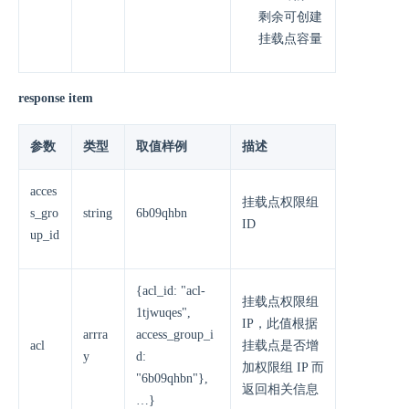
剩余可创建
挂载点容量
response item
参数
类型
取值样例
描述
acces
挂载点权限组
s_gro
string
6b09qhbn
ID
up_id
{acl_id: "acl-
挂载点权限组
1tjwuqes",
IP，此值根据
arrra
access_group_i
acl
挂载点是否增
y
d:
加权限组 IP 而
"6b09qhbn"},
返回相关信息
…}