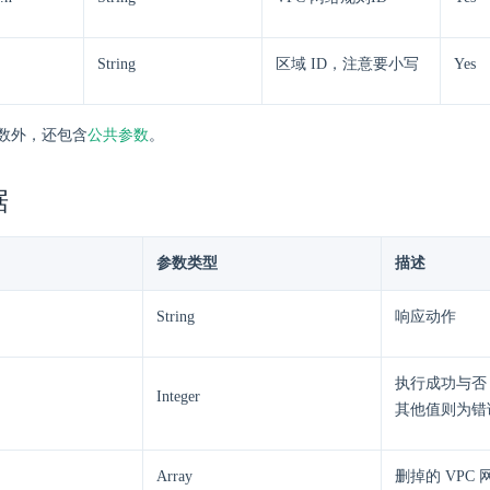
String
区域 ID，注意要小写
Yes
数外，还包含
公共参数
。
据
参数类型
描述
String
响应动作
执行成功与否
Integer
其他值则为错
Array
删掉的 VPC