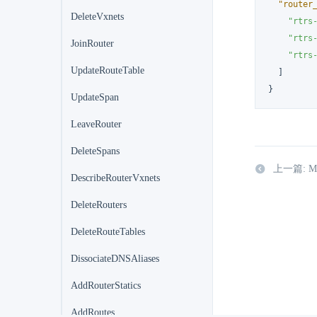
"router
DeleteVxnets
"rtrs
"rtrs
JoinRouter
"rtrs
UpdateRouteTable
]
}
UpdateSpan
LeaveRouter
DeleteSpans
上一篇: Modi
DescribeRouterVxnets
DeleteRouters
DeleteRouteTables
DissociateDNSAliases
AddRouterStatics
AddRoutes