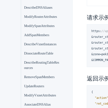
DescribeDNSAliases
请求示
ModifyRouterAttributes
ModifySpanAttributes
https
:
//a
AddSpanMembers
&router_s
&router_s
DescribeVxnetInstances
&router_s
DissociateRouteTable
&zone=pek3
&COMMON_P
DescribeRoutingTableRes
ources
RemoveSpanMembers
返回示
UpdateRouters
{
ModifyVxnetAttributes
"action
"ret_co
AssociateDNSAlias