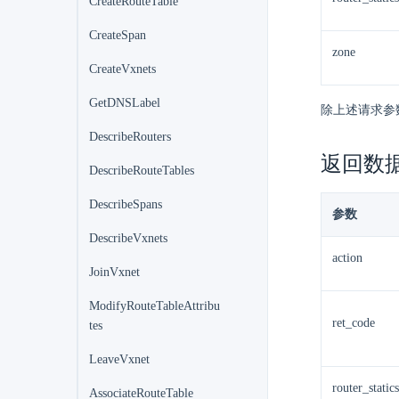
CreateRouteTable
CreateSpan
zone
CreateVxnets
GetDNSLabel
除上述请求参
DescribeRouters
返回数
DescribeRouteTables
DescribeSpans
参数
DescribeVxnets
action
JoinVxnet
ModifyRouteTableAttribu
ret_code
tes
LeaveVxnet
router_statics
AssociateRouteTable