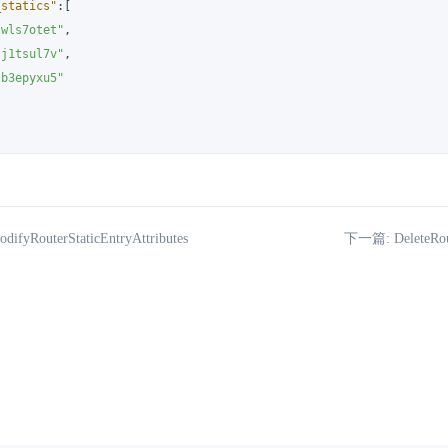
_statics"
:
[
-wls7otet"
,
-j1tsul7v"
,
-b3epyxu5"
fyRouterStaticEntryAttributes
下一篇: DeleteRout