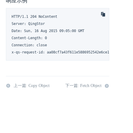
响应示例
HTTP/1.1 204 NoContent

Server: QingStor

Date: Sun, 16 Aug 2015 09:05:00 GMT

Content-Length: 0

Connection: close

x-qs-request-id: aa08cf7a43f611e5886952542e6ce14b
上一篇: Copy Object
下一篇: Fetch Object