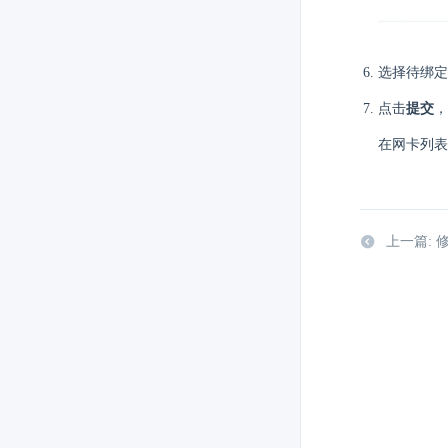
选择待绑定的
点击
提交
，
在网卡列表
上一篇: 