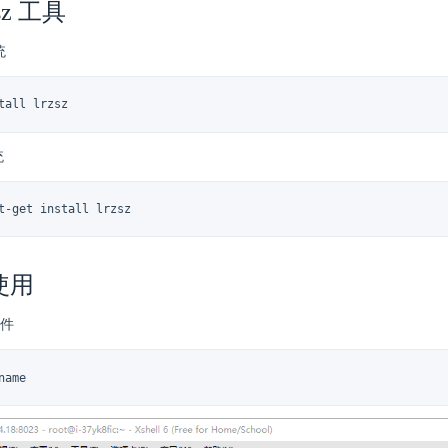
sz 工具
统
tall lrzsz
统
t-get install lrzsz
使用
件
name