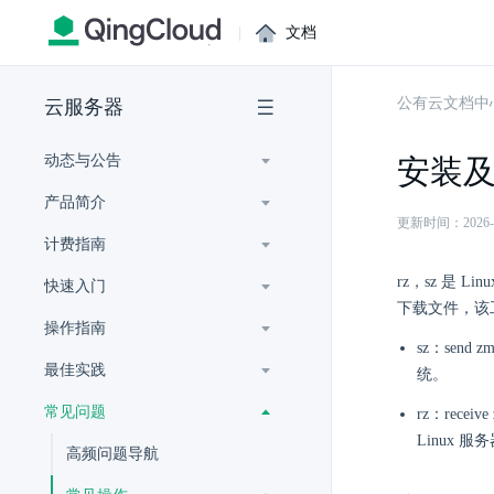
|
文档
公有云文档中
云服务器
动态与公告
安装及使
产品简介
更新时间：2026-07-
计费指南
rz，sz 是 
快速入门
下载文件，该工
操作指南
sz：sen
最佳实践
统。
常见问题
rz：rec
Linux 服
高频问题导航