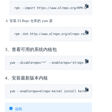
rpm --import https://www.elrepo.org/RPM-GPG-KEY-elrepo.
安装 ELRepo 仓库的 yum 源
rpm -Uvh http://www.elrepo.org/elrepo-release-7.0-3.el7
3、查看可用的系统内核包
yum --disablerepo="*" --enablerepo="elrepo-kernel" list av
4、安装最新版本内核
yum --enablerepo=elrepo-kernel install kernel-ml
说明