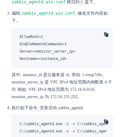
zabbix_agentd.win.conf
拷贝到 C 盘下。
zabbix_agentd.win.conf
编辑
, 修改文件内容如
下。
 AllowRoot=1

 EnableRemoteCommands=1

 Server=<monitor_server_ip>

 Hostname=<instance_id>
其中, instance_id 是云服务器 id, 类似: i-vmqi7s9z。
monitor_server_ip 是 VPC IPv4 地址范围内倒数第 4 个
IP, 例如, VPC IPv4 地址范围为 172.16.0.0/16,
monitor_server_ip 为 172.16.255.252。
执行如下命令, 安装启动 zabbix_agentd
 C:\zabbix_agentd.exe -i -c C:\zabbix_agentd.win.conf

 C:\zabbix_agentd.exe -s -c C:\zabbix_agentd.win.conf