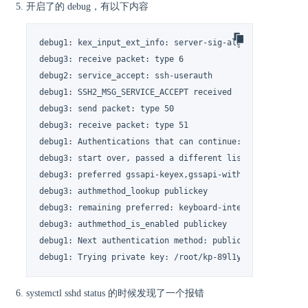
开启了的 debug，有以下内容
debug1: kex_input_ext_info: server-sig-algs=<rsa-sha2-25
debug3: receive packet: type 6

debug2: service_accept: ssh-userauth

debug1: SSH2_MSG_SERVICE_ACCEPT received

debug3: send packet: type 50

debug3: receive packet: type 51

debug1: Authentications that can continue: publickey

debug3: start over, passed a different list publickey

debug3: preferred gssapi-keyex,gssapi-with-mic,publickey
debug3: authmethod_lookup publickey

debug3: remaining preferred: keyboard-interactive,passwo
debug3: authmethod_is_enabled publickey

debug1: Next authentication method: publickey

debug1: Trying private key: /root/kp-89l1y95c
systemctl sshd status 的时候发现了一个报错