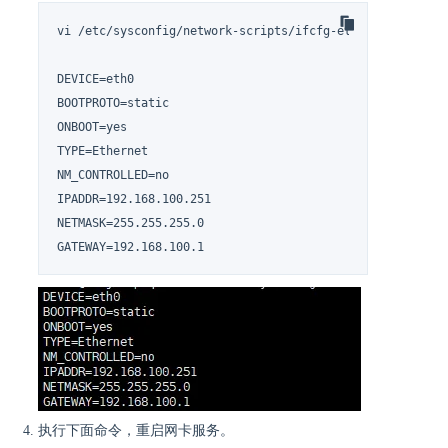
vi /etc/sysconfig/network-scripts/ifcfg-eth0

DEVICE=eth0

BOOTPROTO=static

ONBOOT=yes

TYPE=Ethernet

NM_CONTROLLED=no

IPADDR=192.168.100.251

NETMASK=255.255.255.0

GATEWAY=192.168.100.1
执行下面命令，重启网卡服务。