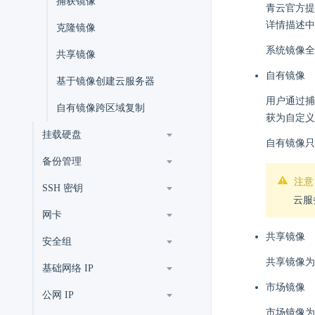
捕获镜像
青云官方提
详情描述中
克隆镜像
系统镜像全
共享镜像
自有镜像
基于镜像创建云服务器
用户通过捕
自有镜像跨区域复制
获为自定义
挂载硬盘
自有镜像只
备份管理
注意
SSH 密钥
云服
网卡
共享镜像
安全组
共享镜像为
基础网络 IP
市场镜像
公网 IP
市场镜像为