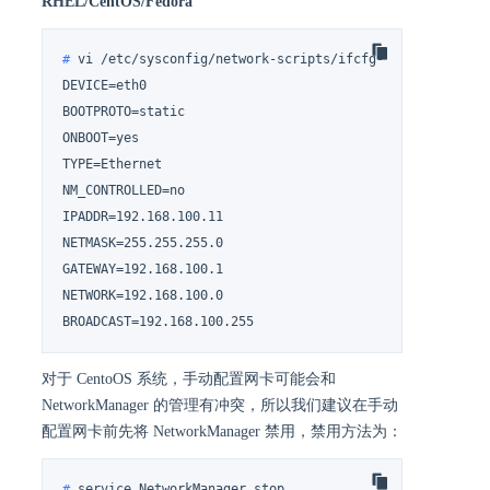
RHEL/CentOS/Fedora
# 
vi /etc/sysconfig/network-scripts/ifcfg-eth0
DEVICE=eth0

BOOTPROTO=static

ONBOOT=yes

TYPE=Ethernet

NM_CONTROLLED=no

IPADDR=192.168.100.11

NETMASK=255.255.255.0

GATEWAY=192.168.100.1

NETWORK=192.168.100.0

BROADCAST=192.168.100.255
对于 CentoOS 系统，手动配置网卡可能会和
NetworkManager 的管理有冲突，所以我们建议在手动
配置网卡前先将 NetworkManager 禁用，禁用方法为：
# 
service NetworkManager stop