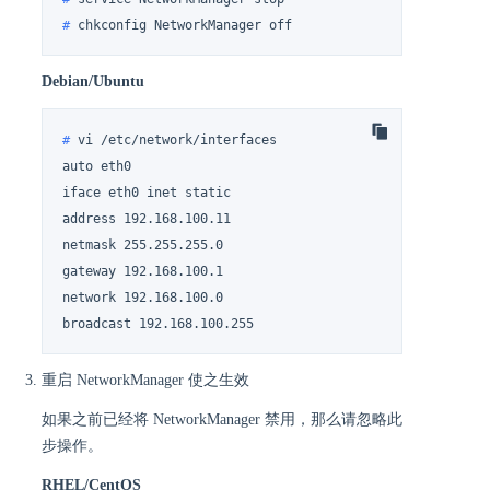
# 
chkconfig NetworkManager off
Debian/Ubuntu
# 
vi /etc/network/interfaces
auto eth0

iface eth0 inet static

address 192.168.100.11

netmask 255.255.255.0

gateway 192.168.100.1

network 192.168.100.0

broadcast 192.168.100.255
重启 NetworkManager 使之生效
如果之前已经将 NetworkManager 禁用，那么请忽略此
步操作。
RHEL/CentOS