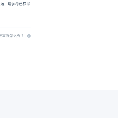
决问题。请参考已获得
NS 被重置怎么办？
代理域名注册服务机构：新网