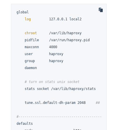
global

log
         127.0.0.1 local2

chroot
      /var/lib/haproxy

    pidfile     /var/run/haproxy.pid

    maxconn     4000

    user        haproxy

    group       haproxy

    daemon

# turn on stats unix socket
    stats socket /var/lib/haproxy/stats

    tune.ssl.default-dh-param 2048     
## 修改默认使用 2
#------------------------------------------------------
defaults
