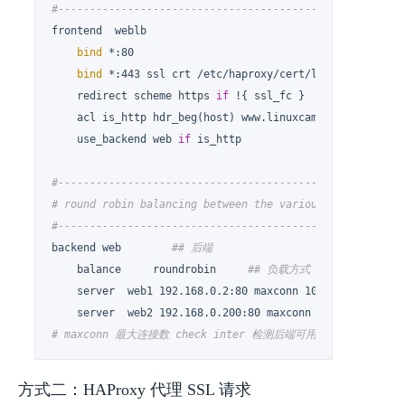
#------------------------------------------------------
frontend  weblb

bind
 *:80

bind
 *:443 ssl crt /etc/haproxy/cert/linuxcamp.pem 
    redirect scheme https 
if
 !{ ssl_fc }           
## 
    acl is_http hdr_beg(host) www.linuxcamp.club   
## 
    use_backend web 
if
#------------------------------------------------------
# round robin balancing between the various backends
#------------------------------------------------------
backend web        
## 后端
    balance     roundrobin     
## 负载方式：轮询
    server  web1 192.168.0.2:80 maxconn 1024 check inter
# maxconn 最大连接数 check inter 检测后端可用性频率:2s ris
方式二：HAProxy 代理 SSL 请求