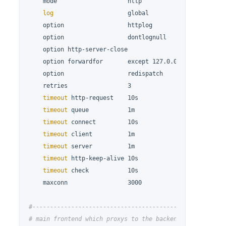
    mode                    http

log
                     global

    option                  httplog

    option                  dontlognull

    option http-server-close

    option forwardfor       except 127.0.0.0/8

    option                  redispatch

    retries                 3

timeout
 http-request    10s

timeout
 queue           1m

timeout
 connect         10s

timeout
 client          1m

timeout
 server          1m

timeout
 http-keep-alive 10s

timeout
 check           10s

    maxconn                 3000

#------------------------------------------------------
# main frontend which proxys to the backends