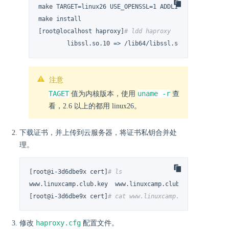
make TARGET=linux26 USE_OPENSSL=1 ADDLIB=-lz

make install

[root@localhost haproxy]
# ldd haproxy  | grep ssl
        libssl.so.10 => /lib64/libssl.so.10 (0x00007f
注意
TAGET
uname -r
值为内核版本，使用
查
看，2.6 以上的都用 linux26。
下载证书，并上传到云服务器，将证书私钥合并处
理。
[root@i-3d6dbe9x cert]
# ls
www.linuxcamp.club.key  www.linuxcamp.club.pem

[root@i-3d6dbe9x cert]
# cat www.linuxcamp.club.pem www.
haproxy.cfg
修改
配置文件。