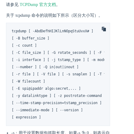
请参见
TCPDump 官方文档
。
关于 tcpdump 命令的说明如下所示（区分大小写）。
tcpdump [ -AbdDefhHIJKlLnNOpqStuUvxX# ]

[ -B buffer_size ]

[ -c count ]

[ -C file_size ] [ -G rotate_seconds ] [ -F file ]

[ -i interface ] [ -j tstamp_type ] [ -m module ] [ -M secr
[ --number ] [ -Q in|out|inout ]

[ -r file ] [ -V file ] [ -s snaplen ] [ -T type ] [ -w fil
[ -W filecount ]

[ -E spi@ipaddr algo:secret,... ]

[ -y datalinktype ] [ -z postrotate-command ] [ -Z user ]

[ --time-stamp-precision=tstamp_precision ]

[ --immediate-mode ] [ --version ]

[ expression ]
-s：用于设置数据包抓取长度。如果-s 为 0，则表示自