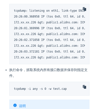
tcpdump: listening on eth1, link-type EN10MB (Ethernet),
20:26:00.368958 IP (tos 0x0, ttl 64, id 0, offset 0, fla
172.xx.xx.226 &gt; public1.alidns.com: ICMP echo request
20:26:01.369996 IP (tos 0x0, ttl 64, id 0, offset 0, fla
172.xx.xx.226 &gt; public1.alidns.com: ICMP echo request
20:26:02.371058 IP (tos 0x0, ttl 64, id 0, offset 0, fla
172.xx.xx.226 &gt; public1.alidns.com: ICMP echo request
20:26:03.372181 IP (tos 0x0, ttl 64, id 0, offset 0, fla
172.xx.xx.226 &gt; public1.alidns.com: ICMP echo reques
执行命令，抓取系统内所有接口数据并保存到指定文
件。
tcpdump -i any -s 0 -w test.cap
说明