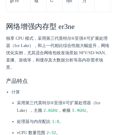
ge.r8
核
G
bps
万
网络增强内存型 er3ne
独享 CPU 模式，采用第三代英特尔®至强®可扩展处理
器（Ice Lake），和上一代相比综合性能大幅提升，网络
优化实例，尤其适合网络包收发场景如 NFV/SD-WAN、
直播、游戏等，和缓存及大数据分析等高内存需求场
景。
产品特点
计算
采用第三代英特尔®至强®可扩展处理器（Ice
2.6GHz
3.4GHz
Lake），主频
，睿频
。
1:8
处理器与内存配比
。
2~32
vCPU 数量范围
。