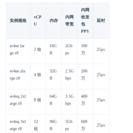
内网
vCP
内网
收发
实例规格
内存
延时
U
带宽
包
PPS
er4ne.lar
16G
2Gb
100
2 核
25μs
ge.r8
B
ps
万
er4ne.xla
32G
2.5G
200
4 核
25μs
rge.r8
B
bps
万
er4nq.2xl
64G
3.5G
400
8 核
25μs
arge.r8
B
bps
万
er4nq.3xl
12
96G
5Gb
600
25μs
arge.r8
核
B
ps
万