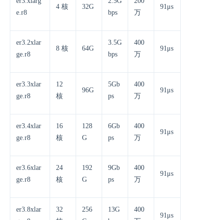
er3.xlarg
2.5G
200
4 核
32G
91μs
e.r8
bps
万
er3.2xlar
3.5G
400
8 核
64G
91μs
ge.r8
bps
万
er3.3xlar
12
5Gb
400
96G
91μs
ge.r8
核
ps
万
er3.4xlar
16
128
6Gb
400
91μs
ge.r8
核
G
ps
万
er3.6xlar
24
192
9Gb
400
91μs
ge.r8
核
G
ps
万
er3.8xlar
32
256
13G
400
91μs