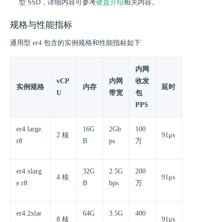
型 SSD，详细内容可参考
硬盘介绍
相关内容。
规格与性能指标
通用型 er4 包含的实例规格和性能指标如下:
内网
vCP
内网
收发
实例规格
内存
延时
U
带宽
包
PPS
er4.large.
16G
2Gb
100
2 核
91μs
r8
B
ps
万
er4.xlarg
32G
2.5G
200
4 核
91μs
e.r8
B
bps
万
er4.2xlar
64G
3.5G
400
8 核
91μs