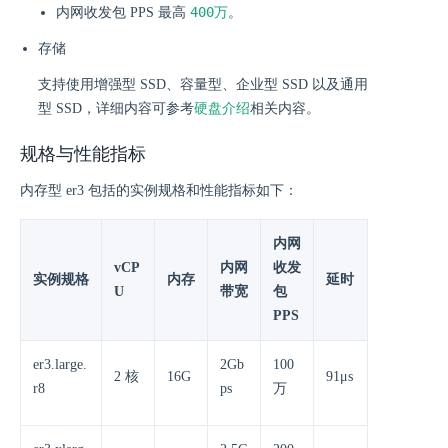
400万
内网收发包 PPS 最高
。
存储
支持使用增强型 SSD、容量型、企业型 SSD 以及通用
型 SSD，详细内容可参考
硬盘介绍
相关内容。
规格与性能指标
内存型 er3 包括的实例规格和性能指标如下：
内网
vCP
内网
收发
实例规格
内存
延时
U
带宽
包
PPS
er3.large.
2Gb
100
2 核
16G
91μs
r8
ps
万