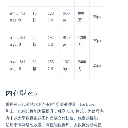
er4nq.4xl
16
128
6Gb
800
25μs
arge.r8
核
GB
ps
万
er4nq.6xl
24
192
9Gb
1200
25μs
arge.r8
核
GB
ps
万
er4nq.8xl
32
256
13G
2400
25μs
arge.r8
核
GB
bps
万
内存型 er3
采用第三代英特尔®至强®可扩展处理器（Ice Lake），
和上一代相比性能大幅提升，独享 CPU 模式，为处理内
存中的大型数据集的工作负载交付快速、稳定的性能，
适用于高网络包收发、高性能数据库、大数据分析与挖