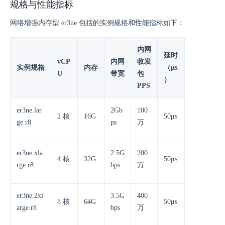
规格与性能指标
网络增强内存型 er3ne 包括的实例规格和性能指标如下：
内网
延时
vCP
内网
收发
实例规格
内存
（μs
U
带宽
包
）
PPS
er3ne.lar
2Gb
100
2 核
16G
50μs
ge.r8
ps
万
er3ne.xla
2.5G
200
4 核
32G
50μs
rge.r8
bps
万
er3ne.2xl
3.5G
400
8 核
64G
50μs
arge.r8
bps
万