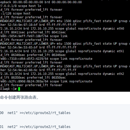
命令创建两张路由表。
00  net1" >>/etc/iproute2/rt_tables

01  net2" >>/etc/iproute2/rt_tables
