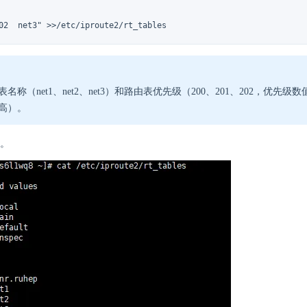
02  net3" >>/etc/iproute2/rt_tables
表名称（net1、net2、net3）和路由表优先级（200、201、202，优先
高）。
。