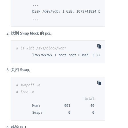
	...

	Disk /dev/vdb: 1 GiB, 1073741824 bytes, 2097152 sectors

	...
找到 Swap block 的 pci。
# ls -lht /sys/block/vdb*
	lrwxrwxrwx 1 root root 0 Mar  3 22:49 /sys/bloc
关闭 Swap。
# swapoff -a
# free -m
				  total        used        free      shared  buff/cache   available

	Mem:            991          49         727           5         214         788

	Swap:             0           0           0
移除 PCI。