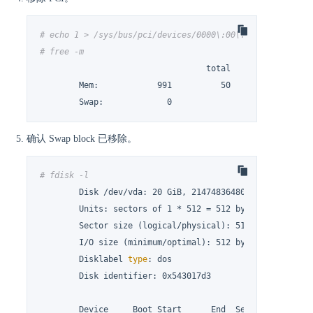
# echo 1 > /sys/bus/pci/devices/0000\:00\:08.0/remove
# free -m
				  total        used        free      shared  buff/cache   available

	Mem:            991          50         711           5         230         787

	Swap:             0
确认 Swap block 已移除。
# fdisk -l
	Disk /dev/vda: 20 GiB, 21474836480 bytes, 41943040 sectors

	Units: sectors of 1 * 512 = 512 bytes

	Sector size (logical/physical): 512 bytes / 512 bytes

	I/O size (minimum/optimal): 512 bytes / 512 bytes

	Disklabel 
type
: dos

	Disk identifier: 0x543017d3

	Device     Boot Start      End  Sectors Size Id Type
