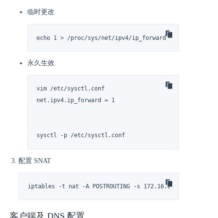
临时更改
echo 1 > /proc/sys/net/ipv4/ip_forward
永久生效
vim /etc/sysctl.conf

net.ipv4.ip_forward = 1

sysctl -p /etc/sysctl.conf
配置 SNAT
iptables -t nat -A POSTROUTING -s 172.16.0.0/16 -o eth0
客户端及 DNS 配置