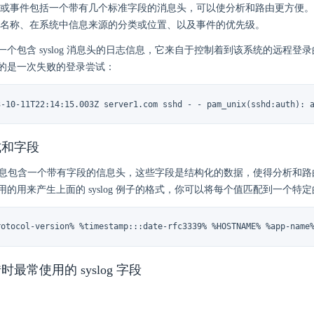
g 信息或事件包括一个带有几个标准字段的消息头，可以使分析和路由更方便
名称、在系统中信息来源的分类或位置、以及事件的优先级。
个包含 syslog 消息头的日志信息，它来自于控制着到该系统的远程登录的 
的是一次失败的登录尝试：
3-10-11T22:14:15.003Z server1.com sshd - - pam_unix(sshd:auth): 
格式和字段
log 信息包含一个带有字段的信息头，这些字段是结构化的数据，使得分析和
用的用来产生上面的 syslog 例子的格式，你可以将每个值匹配到一个特
rotocol-version% %timestamp:::date-rfc3339% %HOSTNAME% %app-name
最常使用的 syslog 字段