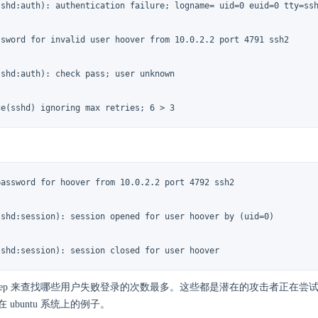
sshd:auth): authentication failure; logname= uid=0 euid=0 tty=ssh
ssword for invalid user hoover from 10.0.2.2 port 4791 ssh2

shd:auth): check pass; user unknown

ce(sshd) ignoring max retries; 6 > 3
password for hoover from 10.0.2.2 port 4792 ssh2

sshd:session): session opened for user hoover by (uid=0)

sshd:session): session closed for user hoover
grep 来查找哪些用户失败登录的次数最多。这些都是潜在的攻击者正在尝
 ubuntu 系统上的例子。