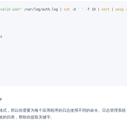
nvalid user"
 /var/log/auth.log | 
cut
 -d 
' '
 -f 10 | 
sort
 | 
uniq
 
s

令
格式，所以你需要为每个应用程序的日志使用不同的命令。日志管理系统
效的归类，帮助你提取关键字。