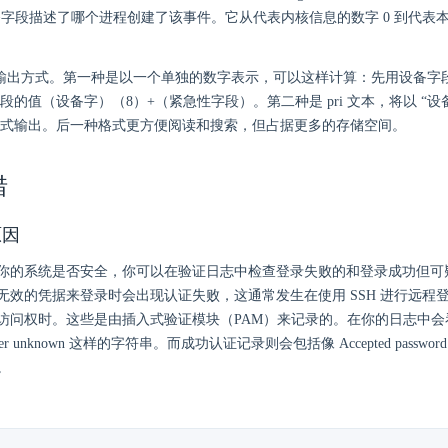
设备字段描述了哪个进程创建了该事件。它从代表内核信息的数字 0 到代表本
两种输出方式。第一种是以一个单独的数字表示，可以这样计算：先用设备字段
段的值（设备字）（8）+（紧急性字段）。第二种是 pri 文本，将以 “设
式输出。后一种格式更方便阅读和搜索，但占据更多的存储空间。
错
原因
你的系统是否安全，你可以在验证日志中检查登录失败的和登录成功但可
无效的凭据来登录时会出现认证失败，这通常发生在使用 SSH 进行远程登录
问权时。这些是由插入式验证模块（PAM）来记录的。在你的日志中会看到像
 user unknown 这样的字符串。而成功认证记录则会包括像 Accepted password 和 s
。