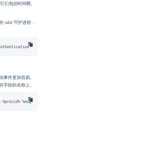
。它们包括时间戳、
sshd 守护进程，
authentication failure; logname= uid=0 euid=0 tty=ssh ruser= rho
路由事件更加容易。
定的字段的名称上。
% %procid% %msgid% %msg%n