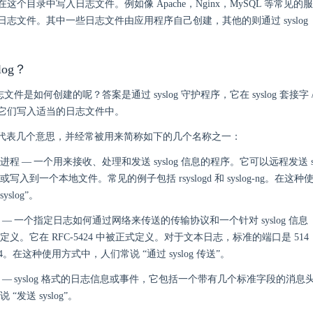
这个目录中写入日志文件。例如像 Apache，Nginx，MySQL 等常见
日志文件。其中一些日志文件由应用程序自己创建，其他的则通过 syslog
log？
日志文件是如何创建的呢？答案是通过 syslog 守护程序，它在 syslog 套接字 /d
它们写入适当的日志文件中。
log” 代表几个意思，并经常被用来简称如下的几个名称之一：
 守护进程 — 一个用来接收、处理和发送 syslog 信息的程序。它可以远程发送 s
写入到一个本地文件。常见的例子包括 rsyslogd 和 syslog-ng。在
yslog”。
 协议 — 一个指定日志如何通过网络来传送的传输协议和一个针对 syslog 
定义。它在 RFC-5424 中被正式定义。对于文本日志，标准的端口是 51
14。在这种使用方式中，人们常说 “通过 syslog 传送”。
 信息 — syslog 格式的日志信息或事件，它包括一个带有几个标准字段的消
“发送 syslog”。