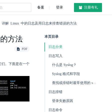
备案
登录
注册有礼
详解 Linux 中的日志及用日志来排查错误的方法
误的方法
本页目录
日志分类
PDF
日志写入
找到它们。下面是在一个
什么是 Syslog？
Syslog 格式和字段
查找或排错时最常使用的 syslog 字段
日志排错
登录失败原因
日志命令