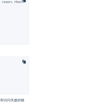
 ruser= rhost=10.0.2.2

试和访问失败的账