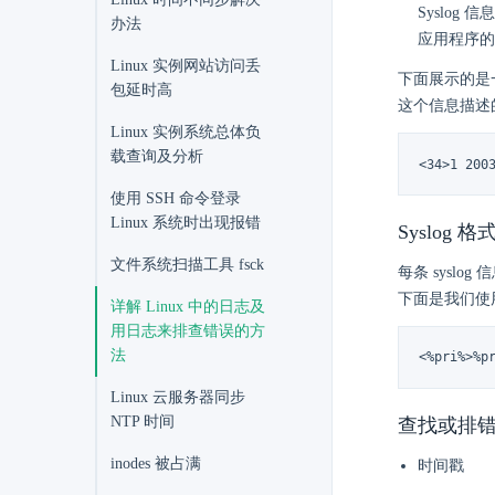
Syslo
办法
应用程序的
Linux 实例网站访问丢
下面展示的是一
包延时高
这个信息描述
Linux 实例系统总体负
载查询及分析
<34>1 200
使用 SSH 命令登录
Linux 系统时出现报错
Syslog 
文件系统扫描工具 fsck
每条 sys
下面是我们使
详解 Linux 中的日志及
用日志来排查错误的方
法
<%pri%>%p
Linux 云服务器同步
NTP 时间
查找或排错时
inodes 被占满
时间戳