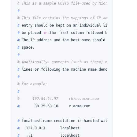
# This is a sample HOSTS file used by Microsoft TCP/IP 
#
# This file contains the mappings of IP addresses to ho
# 
entry should be kept on an individual line. The IP ad
# 
be placed 
in
 the first column followed by the corresp
# 
The IP address and the host name should be separated 
# 
space.
#
# Additionally, comments (such as these) may be inserte
# 
lines or following the machine name denoted by a 
'#'
 
#
# For example:
#
#      102.54.94.97     rhino.acme.com          # sourc
# 
      38.25.63.10     x.acme.com              
# x cli
# 
localhost name resolution is handled within DNS itsel
# 
  127.0.0.1       localhost
# 
  ::1             localhost