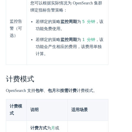
您可以根据实际情况为 OpenSearch 集群
绑定指标告警策略：
监控告
5 分钟
若绑定的策略
监控周期
为
，该
警（可
功能免费使用。
选）
1 分钟
若绑定的策略
监控周期
为
，该
功能会产生相应的费用，该费用单独
计算。
计费模式
OpenSearch 支持
包年
、
包月
和
按需计费
计费模式。
计费模
说明
适用场景
式
月
计费方式
为
或