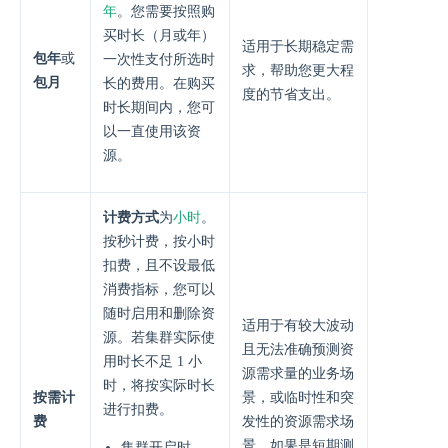
年
。您需要按照购
买时长（月或年）
适用于长期稳定需
包年
或
一次性支付所选时
求，帮助您更大程
包月
长的费用。在购买
度的节省支出。
时长期间内，您可
以一直使用该资
源。
小时
计费方式
为
。
按秒计费，按小时
扣费，且不设最低
消费指标，您可以
随时启用和删除资
适用于有较大波动
源。若集群实际使
且无法准确预测资
用时长不足 1 小
源需求量的业务场
时，将按实际时长
按需计
景，或临时性和突
进行扣费。
费
发性的资源需求场
景。如果是短期测
集群开启时，