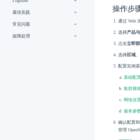
Logstash
操作步
最佳实践
通过 Web
常见问题
选择
产品与
故障处理
点击
立即部
选择
区域
。
配置实例基
基础配
集群规
网络设
服务参
确认配置和
管理 OpenS