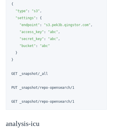
{

"type"
: 
"s3"
,

"settings"
: {

"endpoint"
: 
"s3.pek3b.qingstor.com"
,

"access_key"
: 
"abc"
,

"secret_key"
: 
"abc"
,

"bucket"
: 
"abc"
  }

}

GET _snapshot/_all

PUT _snapshot/repo-opensearch/1

GET _snapshot/repo-opensearch/1
analysis-icu