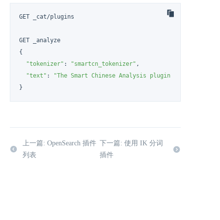
GET _cat/plugins

GET _analyze

{

"tokenizer"
: 
"smartcn_tokenizer"
,

"text"
: 
"The Smart Chinese Analysis plugin integrates Lu
}
上一篇: OpenSearch 插件
下一篇: 使用 IK 分词
列表
插件