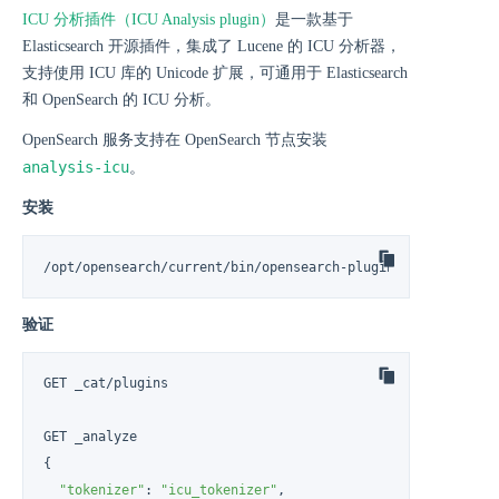
ICU 分析插件（ICU Analysis plugin）
是一款基于
Elasticsearch 开源插件，集成了 Lucene 的 ICU 分析器，
支持使用 ICU 库的 Unicode 扩展，可通用于 Elasticsearch
和 OpenSearch 的 ICU 分析。
OpenSearch 服务支持在 OpenSearch 节点安装
analysis-icu
。
安装
/opt/opensearch/current/bin/opensearch-plugin install anal
验证
GET _cat/plugins

GET _analyze

{

"tokenizer"
: 
"icu_tokenizer"
,
