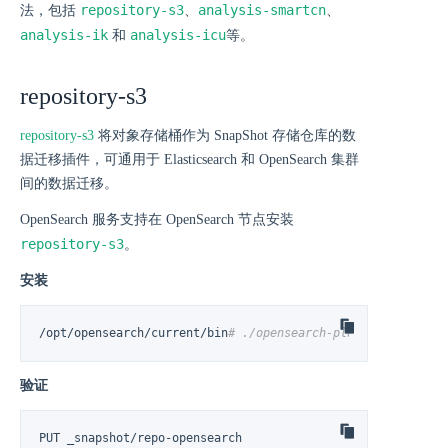
repository-s3
analysis-smartcn
法，包括
、
、
analysis-ik
analysis-icu
和
等。
repository-s3
repository-s3
将对象存储桶作为 SnapShot 存储仓库的数
据迁移插件，可通用于 Elasticsearch 和 OpenSearch 集群
间的数据迁移。
OpenSearch 服务支持在 OpenSearch 节点安装
repository-s3
。
安装
/opt/opensearch/current/bin
# ./opensearch-plugin install r
验证
PUT _snapshot/repo-opensearch
