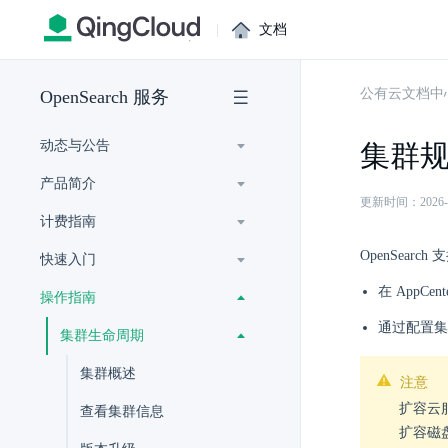
|
文档
公有云文档中
OpenSearch 服务
动态与公告
集群
产品简介
更新时间：2026-07-
计费指南
OpenSea
快速入门
在 AppC
操作指南
通过配置集
集群生命周期
集群概述
注意
扩容云
查看集群信息
扩容磁