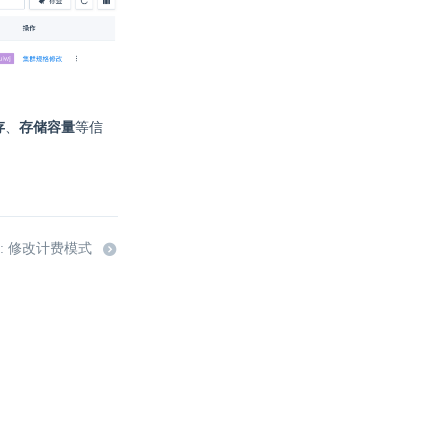
存
、
存储容量
等信
: 修改计费模式