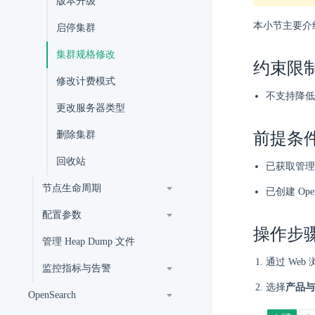
版本升级
本小节主要介绍如
启停集群
集群规格修改
约束限
修改计费模式
不支持降低
更改服务器类型
删除集群
前提条
回收站
已获取管理
节点生命周期
已创建 Op
配置参数
操作步
管理 Heap Dump 文件
通过 Web
监控指标与告警
选择
产品与
OpenSearch