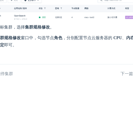
标集群，选择
集群规格修改
。
群规格修改
窗口中，勾选节点
角色
，分别配置节点云服务器的
CPU
、
内
定
即可。
启停集群
下一篇