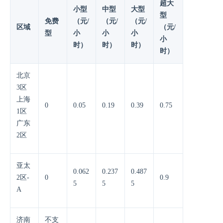
超大
小型
中型
大型
型
免费
（元/
（元/
（元/
区域
（元/
型
小
小
小
小
时）
时）
时）
时）
北京
3区
上海
0
0.05
0.19
0.39
0.75
1区
广东
2区
亚太
0.062
0.237
0.487
2区-
0
0.9
5
5
5
A
济南
不支