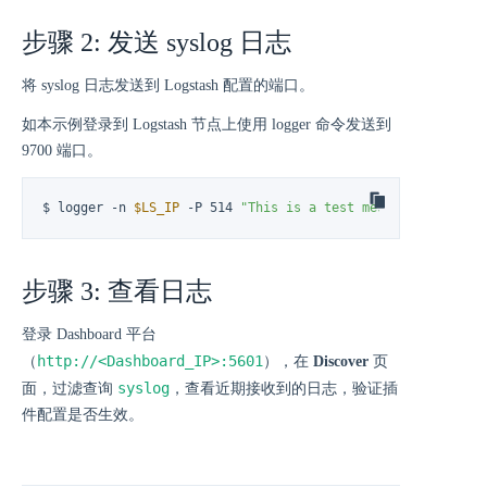
步骤 2: 发送 syslog 日志
将 syslog 日志发送到 Logstash 配置的端口。
如本示例登录到 Logstash 节点上使用 logger 命令发送到
9700 端口。
$ logger -n 
$LS_IP
 -P 514 
"This is a test message for logs
步骤 3: 查看日志
登录 Dashboard 平台
http://<Dashboard_IP>:5601
（
），在
Discover
页
syslog
面，过滤查询
，查看近期接收到的日志，验证插
件配置是否生效。