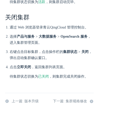
活跃
待集群状态切换为
，则集群启动完毕。
关闭集群
通过 Web 浏览器登录青云QingCloud 管理控制台。
选择
产品与服务
>
大数据服务
>
OpenSearch 服务
，
进入集群管理页面。
右键点击目标集群，点击操作栏的
集群状态
>
关闭
，
弹出启动集群确认窗口。
点击
立即关闭
，返回集群列表页面。
已关闭
待集群状态切换为
，则集群完成关闭操作。
上一篇: 版本升级
下一篇: 集群规格修改