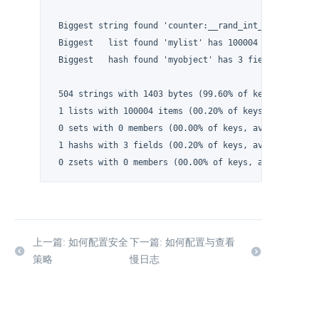
 Biggest string found 'counter:__rand_int__' has 6 byt
 Biggest   list found 'mylist' has 100004 items

 Biggest   hash found 'myobject' has 3 fields

 504 strings with 1403 bytes (99.60% of keys, avg size
 1 lists with 100004 items (00.20% of keys, avg size 1
 0 sets with 0 members (00.00% of keys, avg size 0.00)
 1 hashs with 3 fields (00.20% of keys, avg size 3.00)
 0 zsets with 0 members (00.00% of keys, avg size 0.0
上一篇: 如何配置安全
下一篇: 如何配置与查看
策略
慢日志