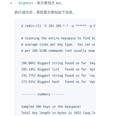
--bigkeys
：表示查找大 key。
执行成功后，系统显示类似如下信息。
 $ redis-cli -h 192.168.*.* -a ****** -p 6379 --bigkey
 # Scanning the entire keyspace to find biggest keys a
 # average sizes per key type.  You can use -i 0.1 to 
 # per 100 SCAN commands (not usually needed).

 [00.00%] Biggest string found so far 'key-419' with 3
 [05.14%] Biggest list   found so far 'mylist' with 10
 [35.77%] Biggest string found so far 'counter:__rand
 [73.91%] Biggest hash   found so far 'myobject' with 
 -------- summary -------

 Sampled 506 keys in the keyspace!

 Total key length in bytes is 3452 (avg len 6.82)
